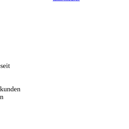
seit
ölkunden
en