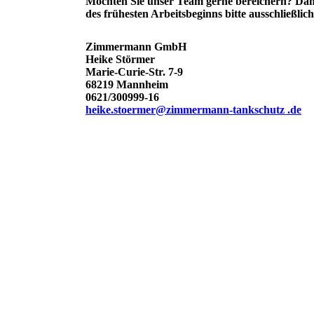
Möchten Sie unser Team gerne bereichern? Dann
des frühesten Arbeitsbeginns bitte ausschließlic
Zimmermann GmbH
Heike Störmer
Marie-Curie-Str. 7-9
68219 Mannheim
0621/300999-16
heike.stoermer@zimmermann-tankschutz .de