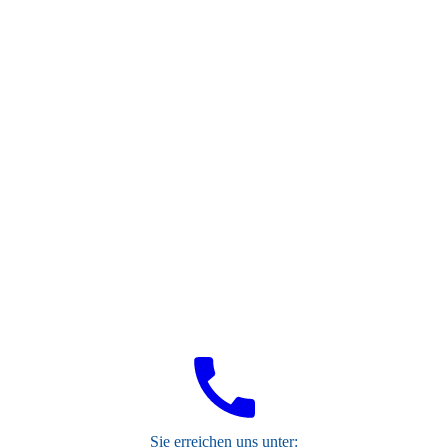
54c68650d453t
wp19b6b4e0_06
S
ie erreichen uns unter: