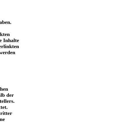
haben.
nkten
e Inhalte
erlinkten
twerden
chen
lb der
ellers.
tet.
ritter
ine