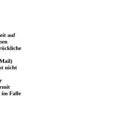
eit auf
ben
drückliche
Mail)
t nicht
r
rmit
 im Falle