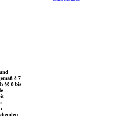
 und
gemäß § 7
h §§ 8 bis
de
it
n
m
echenden