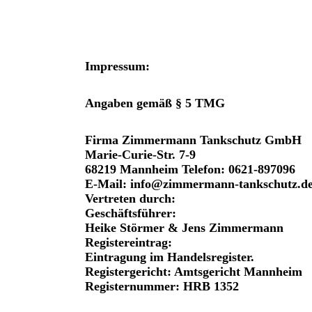
Impressum:
Angaben gemäß § 5 TMG
Firma Zimmermann Tankschutz GmbH
Marie-Curie-Str. 7-9
68219 Mannheim Telefon: 0621-897096
E-Mail: info@zimmermann-tankschutz.d
Vertreten durch:
Geschäftsführer:
Heike Störmer & Jens Zimmermann
Registereintrag:
Eintragung im Handelsregister.
Registergericht: Amtsgericht Mannheim
Registernummer: HRB 1352