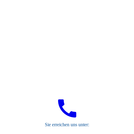
wp355ce4b5_05_06
S
ie erreichen uns unter: