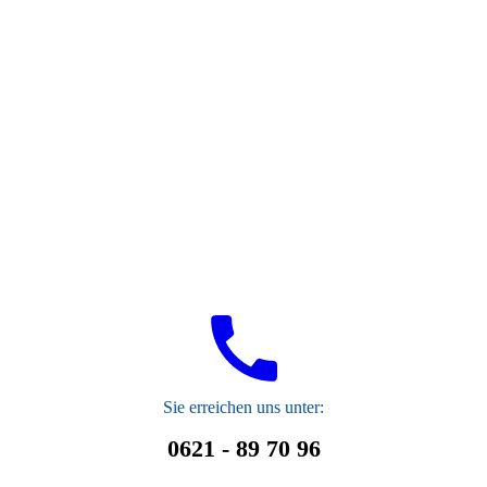
wp70193926_05_06
S
ie erreichen uns unter:
0621 - 89 70 96