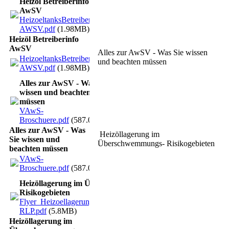
Heizöl Betreiberinfo
AwSV
HeizoeltanksBetreiberinfo-
AWSV.pdf
(1.98MB)
Heizöl Betreiberinfo
AwSV
Alles zur AwSV - Was Sie wissen
HeizoeltanksBetreiberinfo-
und beachten müssen
AWSV.pdf
(1.98MB)
Alles zur AwSV - Was Sie
wissen und beachten
müssen
VAwS-
Broschuere.pdf
(587.03KB)
Alles zur AwSV - Was
Heizöllagerung im
Sie wissen und
Überschwemmungs- Risikogebieten
beachten müssen
VAwS-
Broschuere.pdf
(587.03KB)
Heizöllagerung im Überschwemmungs-
Risikogebieten
Flyer_Heizoellagerung_im_Ueberschwemmungsgebiet-
RLP.pdf
(5.8MB)
Heizöllagerung im