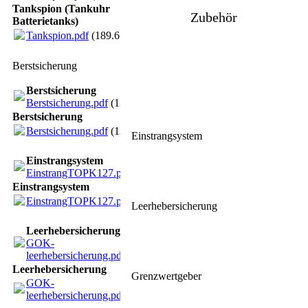
Tankspion (Tankuhr
Zubehör
Batterietanks)
Tankspion.pdf
(189.67KB)
Berstsicherung
Berstsicherung
Berstsicherung.pdf
(13.35KB)
Berstsicherung
Berstsicherung.pdf
(13.35KB)
Einstrangsystem
Einstrangsystem
EinstrangTOPK127.pdf
(1.49MB)
Einstrangsystem
EinstrangTOPK127.pdf
(1.49MB)
Leerhebersicherung
Leerhebersicherung
GOK-
leerhebersicherung.pdf
(1.46MB)
Leerhebersicherung
Grenzwertgeber
GOK-
leerhebersicherung.pdf
(1.46MB)